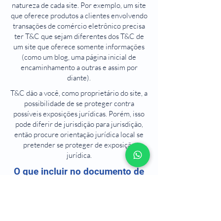
natureza de cada site. Por exemplo, um site
que oferece produtos a clientes envolvendo
transações de comércio eletrônico precisa
ter T&C que sejam diferentes dos T&C de
um site que oferece somente informações
(como um blog, uma página inicial de
encaminhamento a outras e assim por
diante).
T&C dão a você, como proprietário do site, a
possibilidade de se proteger contra
possíveis exposições jurídicas. Porém, isso
pode diferir de jurisdição para jurisdição,
então procure orientação jurídica local se
pretender se proteger de exposição
jurídica.
O que incluir no documento de
T&C
Em termos gerais, os T&C costumam
regular as seguintes questões: quem pode